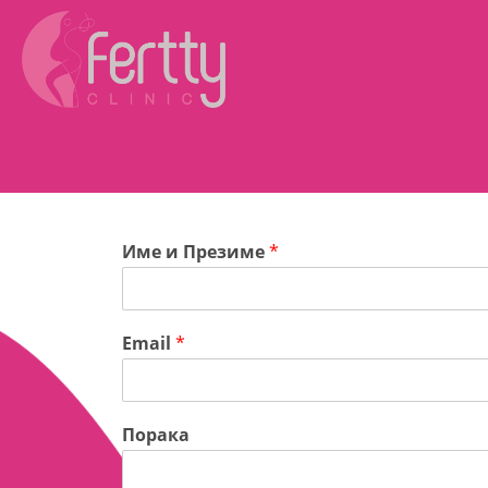
Име и Презиме
*
Email
*
Порака