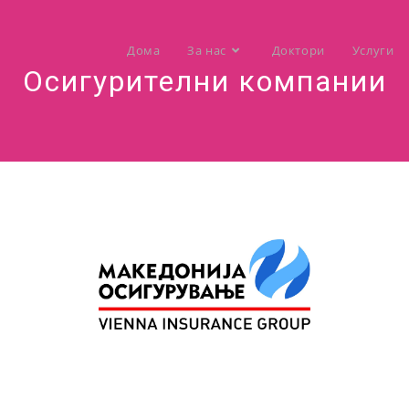
Дома
За нас
Доктори
Услуги
Осигурителни компании