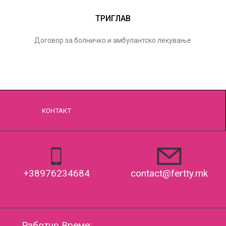
ТРИГЛАВ
Договор за болничко и амбулантско лекување
КОНТАКТ
contact@fertty.mk
+38976234684
Работно Време: