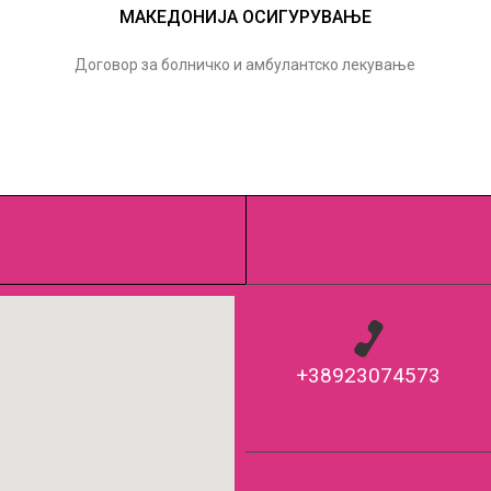
МАКЕДОНИЈА ОСИГУРУВАЊЕ
Договор за болничко и амбулантско лекување
+38923074573